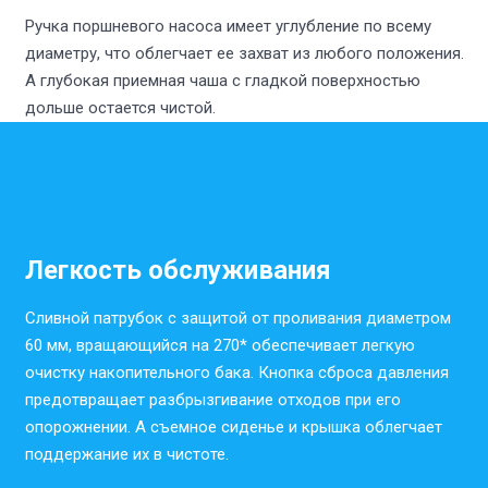
Ручка поршневого насоса имеет углубление по всему
диаметру, что облегчает ее захват из любого положения.
А глубокая приемная чаша с гладкой поверхностью
дольше остается чистой.
Легкость обслуживания
Сливной патрубок с защитой от проливания диаметром
60 мм, вращающийся на 270* обеспечивает легкую
очистку накопительного бака. Кнопка сброса давления
предотвращает разбрызгивание отходов при его
опорожнении. А съемное сиденье и крышка облегчает
поддержание их в чистоте.