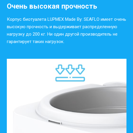
Очень высокая прочность
Корпус биотуалета LUPMEX Made By: SEAFLO имеет очень
высокую прочность и выдерживает распределенную
нагрузку до 200 кг. Ни один другой производитель не
гарантирует таких нагрузок.