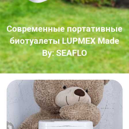
Современные портативные
биотуалеты LUPMEX Made
By: SEAFLO