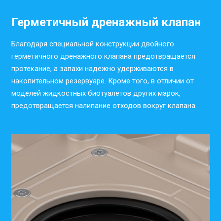
Герметичный дренажный клапан
Благодаря специальной конструкции двойного
герметичного дренажного клапана предотвращается
протекание, а запахи надежно удерживаются в
накопительном резервуаре. Кроме того, в отличии от
моделей жидкостных биотуалетов других марок,
предотвращается налипание отходов вокруг клапана.