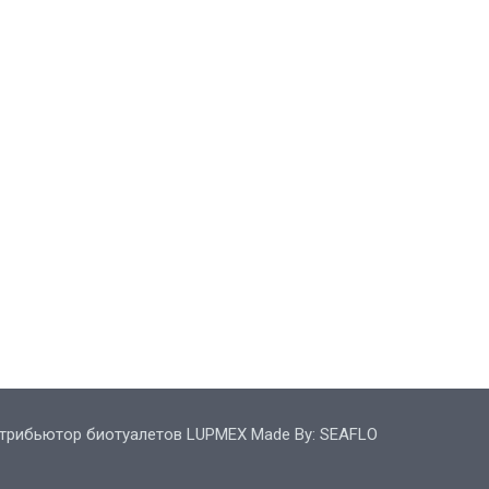
трибьютор биотуалетов LUPMEX Made By: SEAFLO